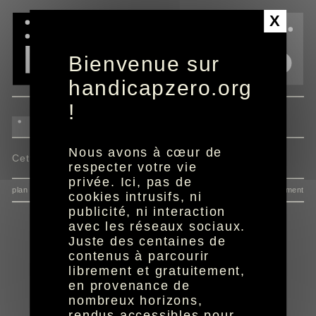
Panneau de gestion des cookies
X
Bienvenue sur
handicapzero.org
!
Nous avons à cœur de
Cette actualité n'est pas disponible.
respecter votre vie
privée. Ici, pas de
plan du site
données personnelles
mentions
consentement
cookies intrusifs, ni
publicité, ni interaction
avec les réseaux sociaux.
Juste des centaines de
contenus à parcourir
librement et gratuitement,
en provenance de
nombreux horizons,
rendus accessibles pour