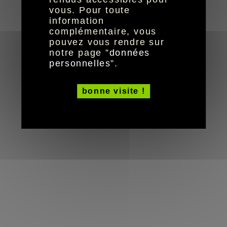
réalisation aYaline
© HandiCaPZéro -
vous. Pour toute
information
complémentaire, vous
pouvez vous rendre sur
notre page ”
données
personnelles
”.
bonne visite !