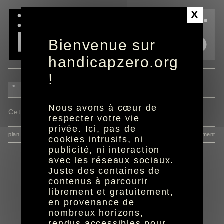
Panneau de gestion des cookies
X
Bienvenue sur
handicapzero.org
!
Nous avons à cœur de
Cette actualité n'est pas disponible.
respecter votre vie
privée. Ici, pas de
plan du site
données personnelles
mentions
consentement
cookies intrusifs, ni
publicité, ni interaction
avec les réseaux sociaux.
Juste des centaines de
contenus à parcourir
librement et gratuitement,
en provenance de
nombreux horizons,
rendus accessibles pour