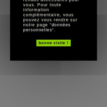
réalisation aYaline
© HandiCaPZéro -
vous. Pour toute
information
complémentaire, vous
pouvez vous rendre sur
notre page ”
données
personnelles
”.
bonne visite !