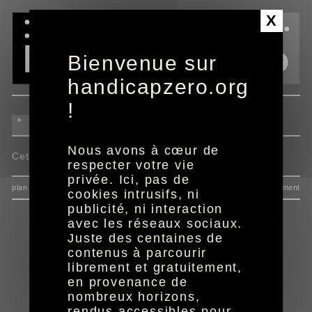
Panneau de gestion des cookies
X
Bienvenue sur
handicapzero.org
!
Nous avons à cœur de
Cette actualité n'est pas disponible.
respecter votre vie
privée. Ici, pas de
plan du site
données personnelles
mentions
consentement
cookies intrusifs, ni
publicité, ni interaction
avec les réseaux sociaux.
Juste des centaines de
contenus à parcourir
librement et gratuitement,
en provenance de
nombreux horizons,
rendus accessibles pour