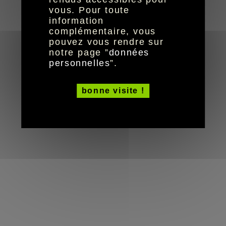
réalisation aYaline
© HandiCaPZéro -
vous. Pour toute
information
complémentaire, vous
pouvez vous rendre sur
notre page ”
données
personnelles
”.
bonne visite !