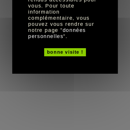
réalisation aYaline
© HandiCaPZéro -
vous. Pour toute
information
complémentaire, vous
pouvez vous rendre sur
notre page ”
données
personnelles
”.
bonne visite !