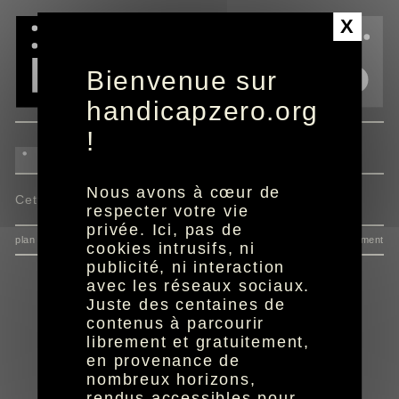
Panneau de gestion des cookies
X
Bienvenue sur
handicapzero.org
!
Nous avons à cœur de
Cette actualité n'est pas disponible.
respecter votre vie
privée. Ici, pas de
plan du site
données personnelles
mentions
consentement
cookies intrusifs, ni
publicité, ni interaction
avec les réseaux sociaux.
Juste des centaines de
contenus à parcourir
librement et gratuitement,
en provenance de
nombreux horizons,
rendus accessibles pour