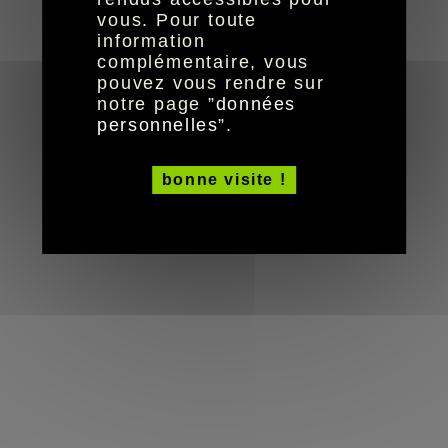
réalisation aYaline
© HandiCaPZéro -
vous. Pour toute
information
complémentaire, vous
pouvez vous rendre sur
notre page ”
données
personnelles
”.
bonne visite !