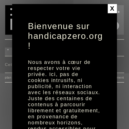
Panneau de gestion des cookies
X
Bienvenue sur
handicapzero.org
!
Nous avons à cœur de
Cette actualité n'est pas disponible.
respecter votre vie
privée. Ici, pas de
plan du site
données personnelles
mentions
consentement
cookies intrusifs, ni
publicité, ni interaction
avec les réseaux sociaux.
Juste des centaines de
contenus à parcourir
librement et gratuitement,
en provenance de
nombreux horizons,
rendus accessibles pour