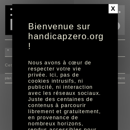
Panneau de gestion des cookies
X
Bienvenue sur
handicapzero.org
!
Nous avons à cœur de
Cette actualité n'est pas disponible.
respecter votre vie
privée. Ici, pas de
plan du site
données personnelles
mentions
consentement
cookies intrusifs, ni
publicité, ni interaction
avec les réseaux sociaux.
Juste des centaines de
contenus à parcourir
librement et gratuitement,
en provenance de
nombreux horizons,
rendus accessibles pour