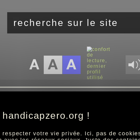
vous êtes ici :
accueil
conso
actus avec quechoisi
>>
>>
 handicapzero.org !
especter votre vie privée. Ici, pas de cookies 
Cette actualité n'est pas disponible.
ion avec les réseaux sociaux. Juste des centai