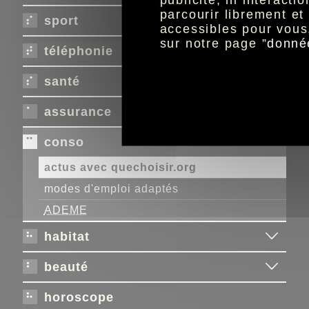
parcourir librement e
sport
accessibles pour vous
sur notre page ”
donné
téléphonie
santé
assurance
conso
actus avec quechoisir.org
modes d'emploi adaptés
ADEME
habitat
beauté
horoscope