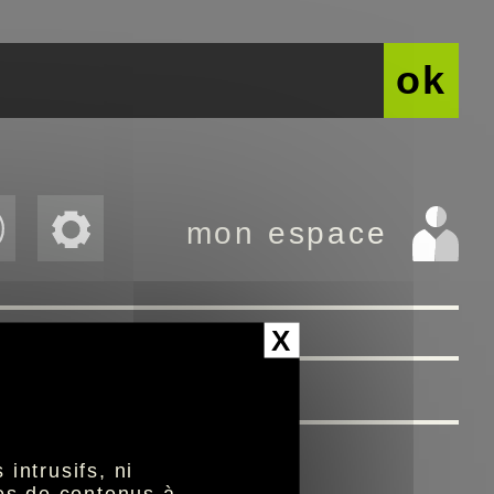
ok
mon espace
r.org
>>
X
intrusifs, ni
nes de contenus à