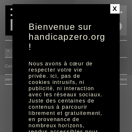
Panneau de gestion des cookies
X
Bienvenue sur
handicapzero.org
!
Nous avons à cœur de
Cette actualité n'est pas disponible.
respecter votre vie
privée. Ici, pas de
plan du site
données personnelles
mentions
consentement
cookies intrusifs, ni
publicité, ni interaction
avec les réseaux sociaux.
Juste des centaines de
contenus à parcourir
librement et gratuitement,
en provenance de
nombreux horizons,
rendus accessibles pour