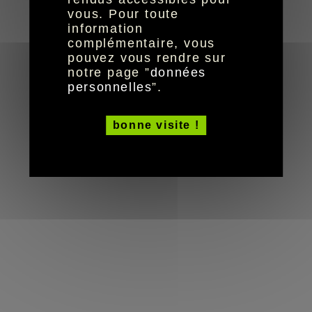
réalisation aYaline
© HandiCaPZéro -
vous. Pour toute
information
complémentaire, vous
pouvez vous rendre sur
notre page ”
données
personnelles
”.
bonne visite !