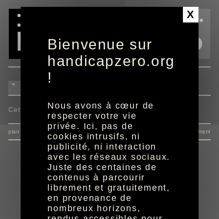
Panneau de gestion des cookies
X
Bienvenue sur
handicapzero.org
!
Nous avons à cœur de
Cette actualité n'est pas disponible.
respecter votre vie
privée. Ici, pas de
plan du site
données personnelles
mentions
consentement
cookies intrusifs, ni
publicité, ni interaction
avec les réseaux sociaux.
Juste des centaines de
contenus à parcourir
librement et gratuitement,
en provenance de
nombreux horizons,
rendus accessibles pour