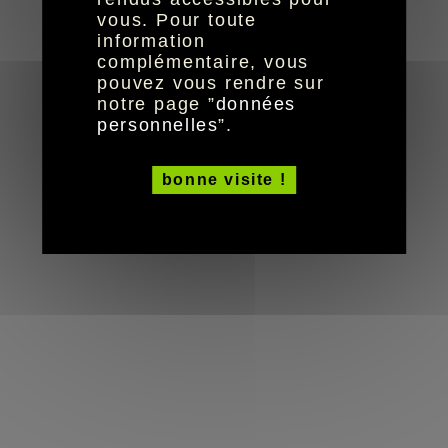
réalisation aYaline
© HandiCaPZéro -
vous. Pour toute
information
complémentaire, vous
pouvez vous rendre sur
notre page ”
données
personnelles
”.
bonne visite !