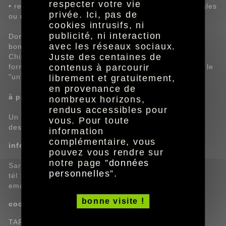
respecter votre vie
• représentation accessible pour les personnes aveugles
privée. Ici, pas de
ou malvoyantes via le dispositif des Chuchotines.
cookies intrusifs, ni
publicité, ni interaction
Don Rodrigue (interprété par François Deblock, fluet,
avec les réseaux sociaux.
bondissant et enfantin) et son impossible amour pour
Juste des centaines de
Chimène, (interprétée par Cindy Almeida de Brito),
contenus à parcourir
forment le cœur battant de cette version du Cid, dont le
"un" avertit d'emblée qu'elle devrait subir un lifting.
librement et gratuitement,
en provenance de
à propos des Chuchotines
nombreux horizons,
rendus accessibles pour
Un étudiant "chuchoteur" vous murmure à l'oreille la
vous. Pour toute
description des éléments visuels durant le spectacle.
information
complémentaire, vous
infos et inscriptions
pouvez vous rendre sur
notre page ”
données
Sarah Canipel,
personnelles
”.
tél : 05.49.39.40.00.
email :
sarah.canipel@tap-poitiers.com
bonne visite !
coordonnées
TAP scène nationale,