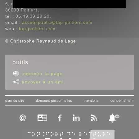
6, rue de la Marne,
86000 Poitiers.
tél : 05.49.39.29.29.
email :
accueilpublic@tap-poitiers.com
web :
tap-poitiers.com
© Christophe Raynaud de Lage
outils
imprimer la page
envoyer à un ami
plan du site
données personnelles
mentions
consentement