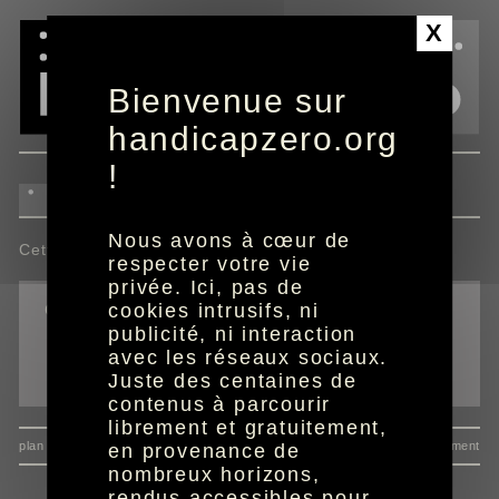
Panneau de gestion des cookies
X
Bienvenue sur
handicapzero.org
!
Nous avons à cœur de
Cette actualité n'est pas disponible.
respecter votre vie
privée. Ici, pas de
outils
cookies intrusifs, ni
publicité, ni interaction
imprimer la page
avec les réseaux sociaux.
envoyer à un ami
Juste des centaines de
contenus à parcourir
librement et gratuitement,
plan du site
données personnelles
mentions
consentement
en provenance de
nombreux horizons,
rendus accessibles pour