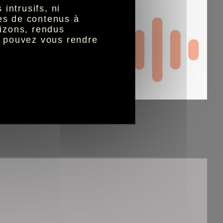
e à l'accessibilité
intrusifs, ni
nes de contenus à
izons, rendus
our répondre aux
s pouvez vous rendre
s visuels,
s,
 renforcé.
e