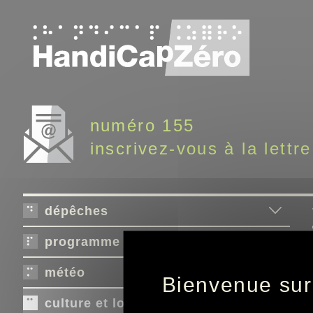
Panneau de gestion des cookies
numéro 155
inscrivez-vous à la lettre
dépêches
programme télé
météo
Bienvenue sur
culture et loisirs