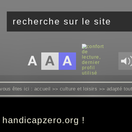
vous êtes ici :
accueil
culture et loisirs
adapté tou
>>
>>
CinéAccess
 handicapzero.org !