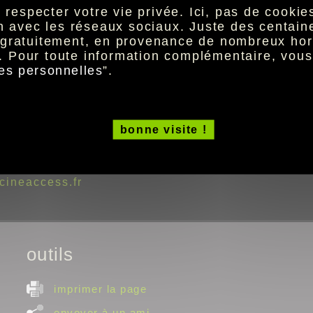
CinéAccess, une nouvelle application mobile dédié
especter votre vie privée. Ici, pas de cookies 
sensorielle dans les salles de cinéma.
ion avec les réseaux sociaux. Juste des centai
t gratuitement, en provenance de nombreux hor
Cette application propose trois modes d'écoute p
. Pour toute information complémentaire, vou
différents besoins des spectateurs :
es personnelles
”.
• audiodescription, pour les spectateurs déficient
• son renforcé, pour les spectateurs malentendant
• mix une piste combinant audiodescription et son
bonne visite !
Téléchargeable sur
Google Play
ou sur l'
App Stor
cineaccess.fr
outils
imprimer la page
envoyer à un ami