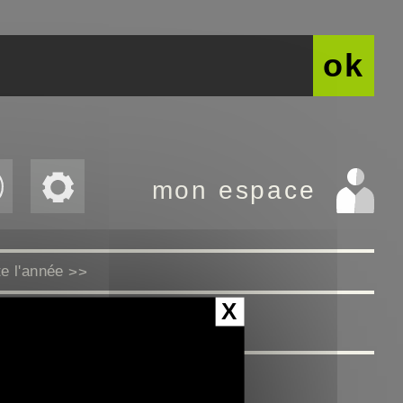
ok
mon espace
te l'année
>>
X