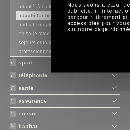
Nous avons à cœur de r
adapté, à l'affiche
publicité, ni interact
adapté toute l'année
parcourir librement e
accessibles pour vous
audiodescription en salle
sur notre page ”
donné
en salle avec allociné
séjours et loisirs
professionnels, contactez-nous
sport
téléphonie
santé
assurance
conso
habitat