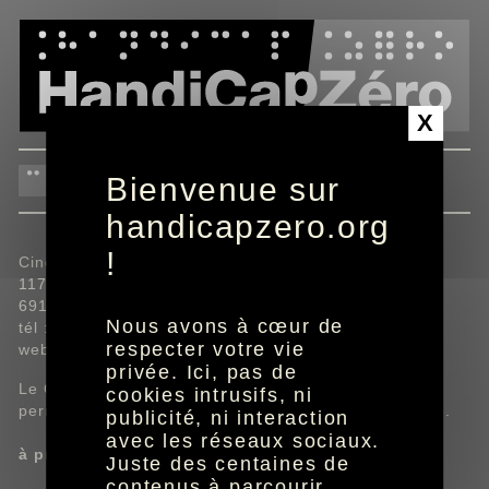
Panneau de gestion des cookies
X
Cinéma Le Zola
Bienvenue sur
handicapzero.org
!
Cinéma Le Zola,
117, Cour Émile Zola,
69100 Villeurbanne.
Nous avons à cœur de
tél : 04.78.93.42.65.
respecter votre vie
web :
lezola.com
privée. Ici, pas de
Le Cinéma Le Zola est équipé du système Twavox
cookies intrusifs, ni
permettant l'audiodescription et l'amplification sonore.
publicité, ni interaction
avec les réseaux sociaux.
à propos du système Twavox
Juste des centaines de
contenus à parcourir