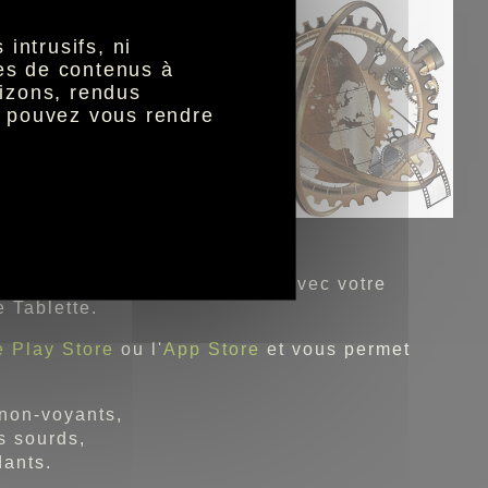
intrusifs, ni
nes de contenus à
izons, rendus
s pouvez vous rendre
système Twavox
nore.
ctement la bande son du film avec votre
 Tablette.
 Play Store
ou l'
App Store
et vous permet
 non-voyants,
s sourds,
dants.