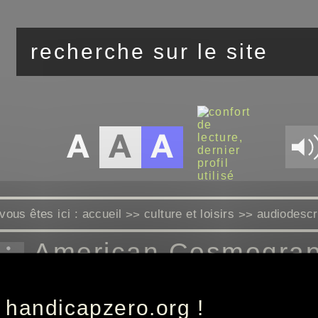
vous êtes ici :
accueil
culture et loisirs
audiodescri
>>
>>
American Cosmogra
 handicapzero.org !