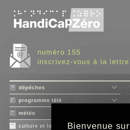
Panneau de gestion des cookies
numéro 155
inscrivez-vous à la lettre
dépêches
programme télé
météo
Bienvenue sur
culture et loisirs