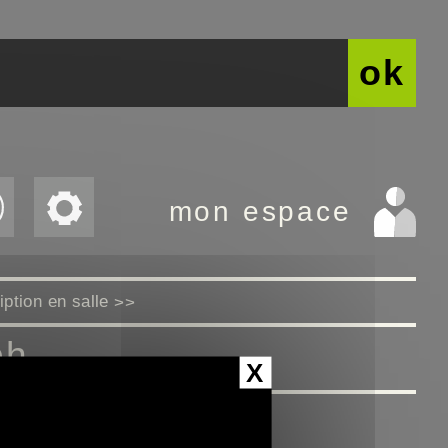
ok
mon espace
ption en salle
>>
ph
X