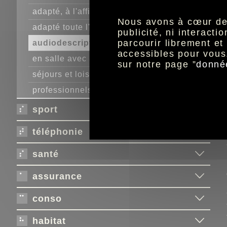
adapté, à l'affiche
Nous avons à cœur de r
adapté toute l'année
publicité, ni interact
parcourir librement e
audiodescription en salle
accessibles pour vous
en salle avec allociné
sur notre page ”
donné
séjours et loisirs
professionnels, contactez-nous
sport
téléphonie
santé
assurance
conso
habitat