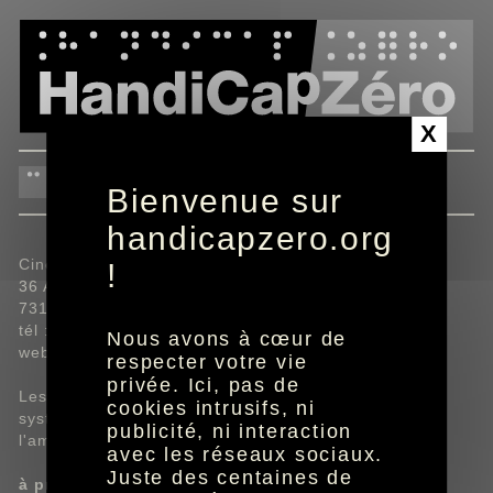
Panneau de gestion des cookies
X
Cinéma Victoria
Bienvenue sur
handicapzero.org
Cinéma Victoria,
!
36 Avenue Victoria,
73100 Aix-les-Bains.
tél : 04.79.35.10.00.
Nous avons à cœur de
web :
cinemavictoria.fr
respecter votre vie
privée. Ici, pas de
Les 5 salles du Cinéma Victoria sont équipées du
cookies intrusifs, ni
système Twavox permettant l'audiodescription et
publicité, ni interaction
l'amplification sonore.
avec les réseaux sociaux.
Juste des centaines de
à propos du système Twavox