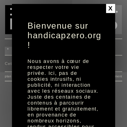
Panneau de gestion des cookies
X
Bienvenue sur
handicapzero.org
!
Nous avons à cœur de
Cette actualité n'est pas disponible.
respecter votre vie
privée. Ici, pas de
plan du site
données personnelles
mentions
consentement
cookies intrusifs, ni
publicité, ni interaction
avec les réseaux sociaux.
Juste des centaines de
contenus à parcourir
librement et gratuitement,
en provenance de
nombreux horizons,
rendus accessibles pour