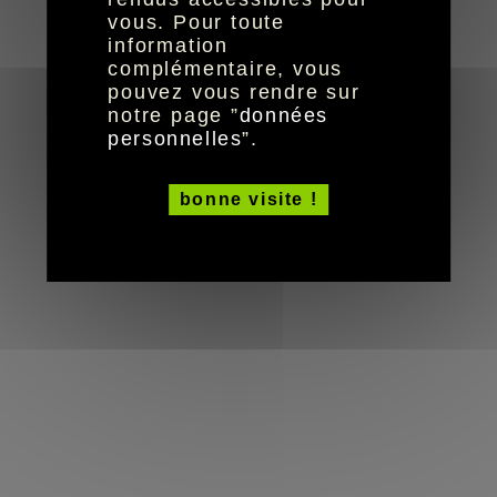
réalisation aYaline
© HandiCaPZéro -
vous. Pour toute
information
complémentaire, vous
pouvez vous rendre sur
notre page ”
données
personnelles
”.
bonne visite !