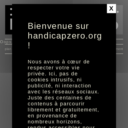
Panneau de gestion des cookies
X
Bienvenue sur
handicapzero.org
Oops, an error occurred! Request: bc9244ab374dd
!
plan du site
données personnelles
mentions
consentement
Nous avons à cœur de
respecter votre vie
privée. Ici, pas de
cookies intrusifs, ni
publicité, ni interaction
avec les réseaux sociaux.
Juste des centaines de
réalisation aYaline
© HandiCaPZéro -
contenus à parcourir
librement et gratuitement,
en provenance de
nombreux horizons,
rendus accessibles pour