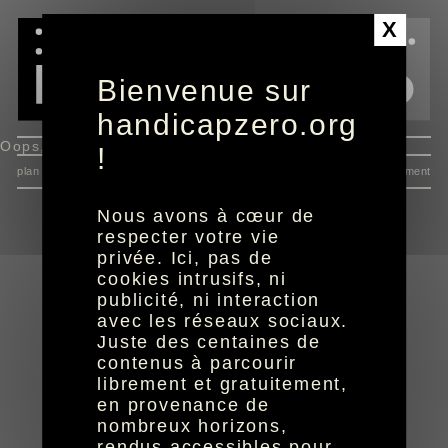
Panneau de gestion des cookies
X
Bienvenue sur
handicapzero.org
Oops, an error occurred! Request: cf38d4d168d17
!
plan du site
données personnelles
mentions
consentement
Nous avons à cœur de
respecter votre vie
privée. Ici, pas de
cookies intrusifs, ni
publicité, ni interaction
avec les réseaux sociaux.
Juste des centaines de
réalisation aYaline
© HandiCaPZéro -
contenus à parcourir
librement et gratuitement,
en provenance de
nombreux horizons,
rendus accessibles pour