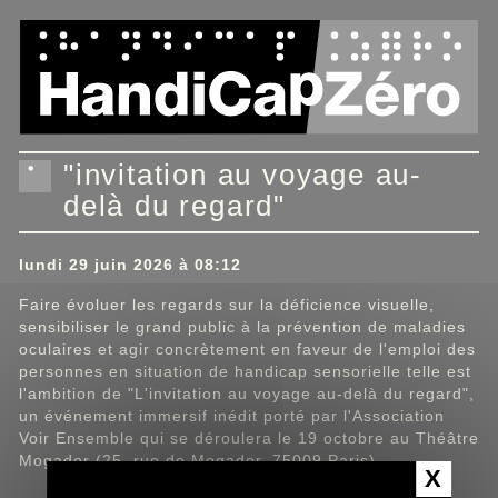
Panneau de gestion des cookies
"invitation au voyage au-
delà du regard"
lundi 29 juin 2026 à 08:12
Faire évoluer les regards sur la déficience visuelle,
sensibiliser le grand public à la prévention de maladies
oculaires et agir concrètement en faveur de l'emploi des
personnes en situation de handicap sensorielle telle est
l'ambition de "L'invitation au voyage au-delà du regard",
un événement immersif inédit porté par l'Association
Voir Ensemble qui se déroulera le 19 octobre au Théâtre
Mogador (25, rue de Mogador, 75009 Paris).
X