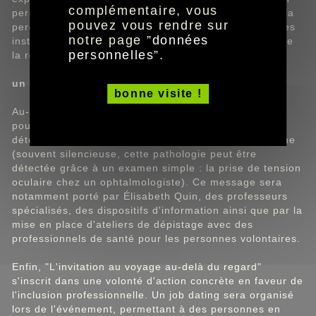
complémentaire, vous
permettra aux participants d'appréhender autrement la
pouvez vous rendre sur
perception du monde et de vivre, le temps de quelques
notre page ”
données
instants, une expérience sensorielle au plus proche de
personnelles
”.
la réalité des personnes déficientes visuelles.
un message fort de santé publique
bonne visite !
Au-delà de cette dimension immersive, l'événement a
pour objectif de sensibiliser le grand public à la
détection du rétinoplastome et prévention du glaucome
(souvent silencieuse, cette pathologie peut être
détectée grâce à un examen simple : la prise de tension
oculaire chez un ophtalmologiste). Ce message sera
notamment porté par Élisabeth Quin, des professeurs
spécialisés, des dispositifs d'information ainsi que par la
mise en place d'ateliers de dépistage avec des
professionnels de santé pour les personnes volontaires.
Enfin, "L'invitation au voyage au-delà du regard"
s'inscrit dans une volonté d'action concrète en faveur de
l'inclusion professionnelle. Un job dating sera organisé
lors de l'événement, permettant à des personnes en