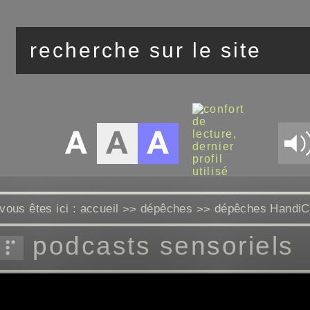
vous êtes ici :
accueil
dépêches
dépêches Handi
>>
>>
podcasts sensoriels
jeudi 2 juillet 2026 à 08:21