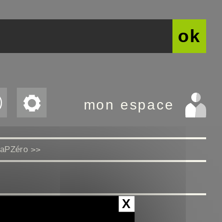
ok
mon espace
CaPZéro
>>
X