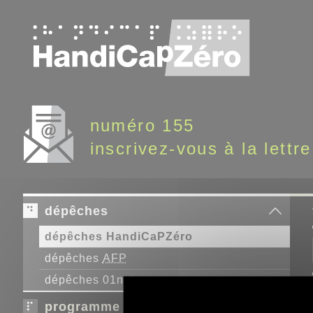
Panneau de gestion des cookies
numéro 155
inscrivez-vous à la lettre
dépêches
dépêches HandiCaPZéro
dépêches
AFP
dépêches 01net
programme télé