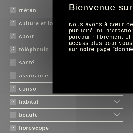
Bienvenue sur
météo
culture et loisirs
Nous avons à cœur de r
publicité, ni interact
sport
parcourir librement e
accessibles pour vous
sur notre page ”
donné
téléphonie
santé
assurance
conso
habitat
beauté
horoscope