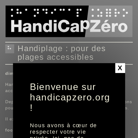
Panneau de gestion des cookies
Handiplage : pour des
plages accessibles
X
dimanche 5 juillet 2026 à 09:19
Bienvenue sur
Handiplage : le label de référence pour les plages
accessibles.
handicapzero.org
Depuis des années, Handiplage développe des solutions
!
pour rendre les plages et les loisirs accessibles à tous.
Il existe 4 niveaux différents du label Handiplage.
Nous avons à cœur de
focus sur le label niveau 4
respecter votre vie