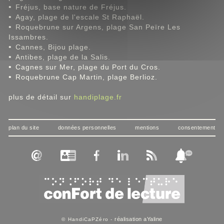
•
Fréjus, base nature de Fréjus.
•
Agay, plage de l'escale St Raphaël.
•
Roquebrune sur Argens, plage San Peïre Les
Issambres.
•
Cannes, Bijou plage.
•
Antibes, plage de la Salis.
•
Cagnes sur Mer, plage du Port du Cros.
•
Roquebrune Cap Martin, plage Berlioz.
plus de détail sur
handiplage.fr
plan du site
données personnelles
mentions
consentement
réalisation aYaline
© HandiCaPZéro -