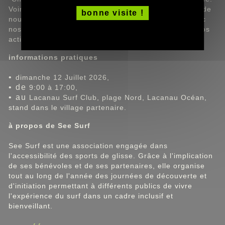
Voir des participants gagner en confiance, découvrir de
bonne visite !
nouvelles sensations et partager un moment fort avec
nos bénévoles est ce qui nous motive à poursuivre nos
actions", souligne l'équipe de See Surf.
informations pratiques
•
dimanche 12 Juillet 2026,
• de
9:00 à 17:00,
• au
Lacanau Surf Club, plage Nord, Lacanau Océan,
stand dans le village partenaire.
à propos de See Surf
See Surf est une association engagée dans
l'accessibilité des sports de glisse. Grâce à l'implication
de ses bénévoles et de ses partenaires, elle organise
tout au long de l'année des journées de découverte et
d'initiation permettant à différents publics de vivre
l'expérience du surf dans un cadre inclusif et
bienveillant.