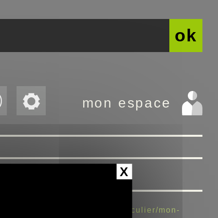
ok
mon espace
X
.fr/catalogues/catalogue-particulier/mon-