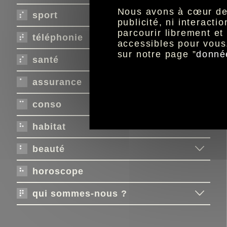
Nous avons à cœur de r
sport
publicité, ni interact
parcourir librement e
téléphonie
accessibles pour vous
sur notre page ”
donné
santé
assurance
conso
habitat
beauté
horoscope
qui sommes-nous ?