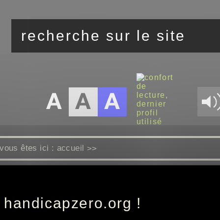
vous êtes ici :
accueil
>>
envoyer à un ami
 handicapzero.org !
L'adresse envoyée sera :
https://handicapzero.maaf