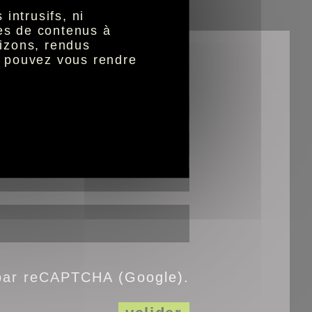
dien
intrusifs, ni
nes de contenus à
izons, rendus
s pouvez vous rendre
igatoires
 par reCAPTCHA (Google).