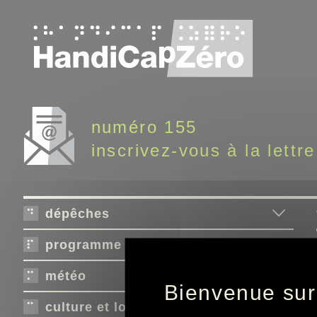
Panneau de gestion des cookies
numéro 155
inscrivez-vous à la lettre
dépêches
programme télé
météo
Bienvenue sur
culture et loisirs