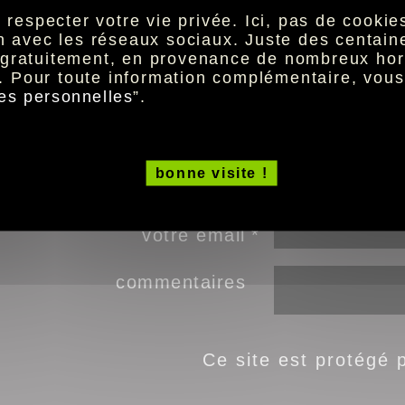
habitation-et-mes-loisirs/je-suis-protege-au-quoti
especter votre vie privée. Ici, pas de cookies 
ion avec les réseaux sociaux. Juste des centai
t gratuitement, en provenance de nombreux hor
. Pour toute information complémentaire, vou
champs obl
*
es personnelles
”.
email de votre ami
bonne visite !
votre prénom
votre email
commentaires
Ce site est protégé