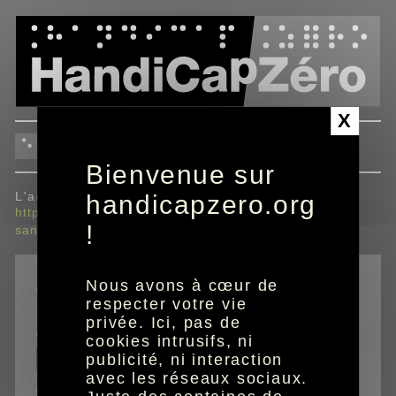
Panneau de gestion des cookies
X
envoyer à un ami
Bienvenue sur
L'adresse envoyée sera :
handicapzero.org
https://handicapzero.maaf.fr/statuts/maaf-
!
sante/dissolution-liquidation-retrait-dagrement
Nous avons à cœur de
*
champs obligatoires
respecter votre vie
privée. Ici, pas de
email de votre ami
cookies intrusifs, ni
publicité, ni interaction
avec les réseaux sociaux.
votre prénom