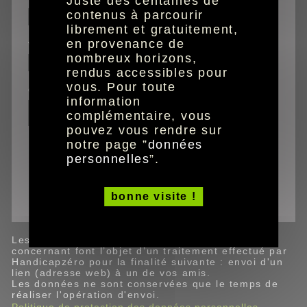
Juste des centaines de
contenus à parcourir
librement et gratuitement,
en provenance de
votre email
nombreux horizons,
rendus accessibles pour
vous. Pour toute
commentaires
information
complémentaire, vous
pouvez vous rendre sur
notre page ”
données
personnelles
”.
Ce site est protégé par reCAPTCHA (Google).
valider
bonne visite !
Les données personnelles recueillies vous
concernant font l’objet d’un traitement effectué par
Handicapzéro pour la finalité suivante : envoi d'un
lien (adresse web) à un de vos amis.
Les données ne sont conservées que le temps de
réaliser l'opération d'envoi.