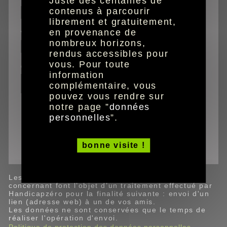
Juste des centaines de
contenus à parcourir
librement et gratuitement,
en provenance de
votre email
nombreux horizons,
rendus accessibles pour
vous. Pour toute
commentaires
information
complémentaire, vous
pouvez vous rendre sur
notre page ”
données
personnelles
”.
Ce site est protégé par reCAPTCHA (Google).
valider
bonne visite !
Les données personnelles recueillies vous
concernant font l’objet d’un traitement effectué par
Handicapzéro pour la finalité suivante : envoi d'un
lien (adresse web) à un de vos amis.
Les données ne sont conservées que le temps de
réaliser l'opération d'envoi.