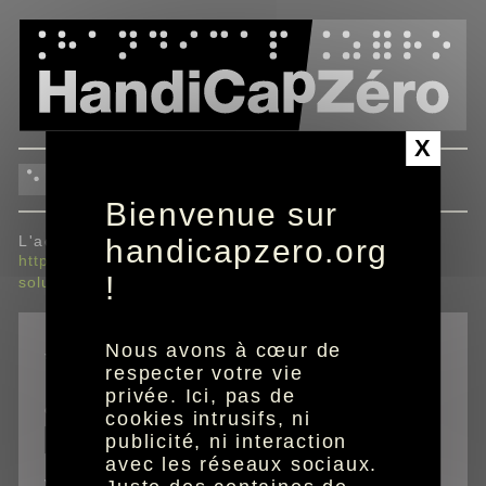
Panneau de gestion des cookies
X
envoyer à un ami
Bienvenue sur
L'adresse envoyée sera :
handicapzero.org
https://www.handicapzero.org/assurance/macif/des-
!
solutions-solidaires-de-mon-quotidien
Nous avons à cœur de
*
champs obligatoires
respecter votre vie
privée. Ici, pas de
email de votre ami
cookies intrusifs, ni
publicité, ni interaction
avec les réseaux sociaux.
votre prénom