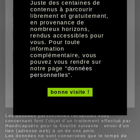
Juste des centaines de
votre prénom
contenus à parcourir
librement et gratuitement,
en provenance de
votre email
nombreux horizons,
rendus accessibles pour
vous. Pour toute
commentaires
information
complémentaire, vous
pouvez vous rendre sur
notre page ”
données
personnelles
”.
Ce site est protégé par reCAPTCHA (Google).
bonne visite !
valider
Les données personnelles recueillies vous
concernant font l’objet d’un traitement effectué par
Handicapzéro pour la finalité suivante : envoi d'un
lien (adresse web) à un de vos amis.
Les données ne sont conservées que le temps de