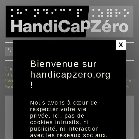
Panneau de gestion des cookies
X
envoyer à un ami
Bienvenue sur
L'adresse envoyée sera :
handicapzero.org
https://www.handicapzero.org/beaute/yves-rocher/le-
livre-vert-de-la-beaute-2024/acceder-au-livre-vert-de-la-
!
beaute-2024/garanties-legales-reclamations-mediation
Nous avons à cœur de
*
champs obligatoires
respecter votre vie
privée. Ici, pas de
cookies intrusifs, ni
email de votre ami
publicité, ni interaction
avec les réseaux sociaux.