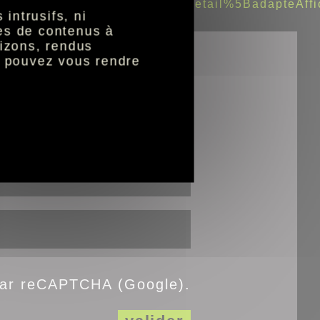
ultureloisirs_adapteaffichedetail%5BadapteAf
intrusifs, ni
nes de contenus à
izons, rendus
s pouvez vous rendre
atoires
 par reCAPTCHA (Google).