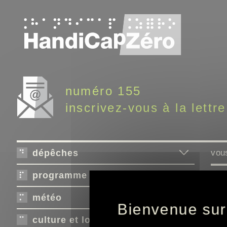
Panneau de gestion des cookies
numéro 155
inscrivez-vous à la lettre
dépêches
vous
programme télé
météo
Bienvenue sur
L'a
culture et loisirs