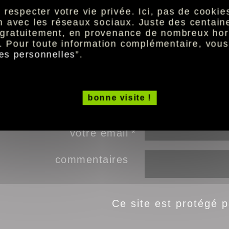
sh=a49c32cd8075891071c11d716f8cbe55&tx_hdczc
especter votre vie privée. Ici, pas de cookies 
ion avec les réseaux sociaux. Juste des centai
t gratuitement, en provenance de nombreux hor
. Pour toute information complémentaire, vou
champs oblig
*
es personnelles
”.
email de votre ami
bonne visite !
votre prénom
votre email
commentaires
Ce site est protégé