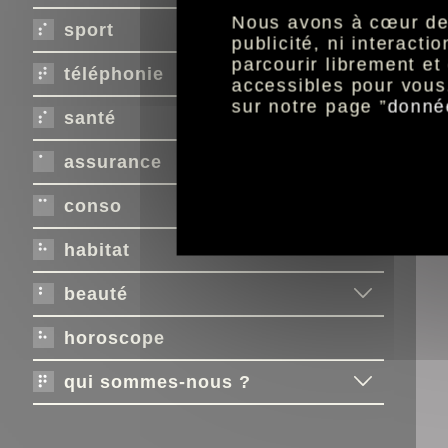
cHa
Nous avons à cœur de r
sport
publicité, ni interact
parcourir librement e
téléphonie
accessibles pour vous
sur notre page ”
donné
santé
assurance
conso
habitat
beauté
horoscope
qui sommes-nous ?