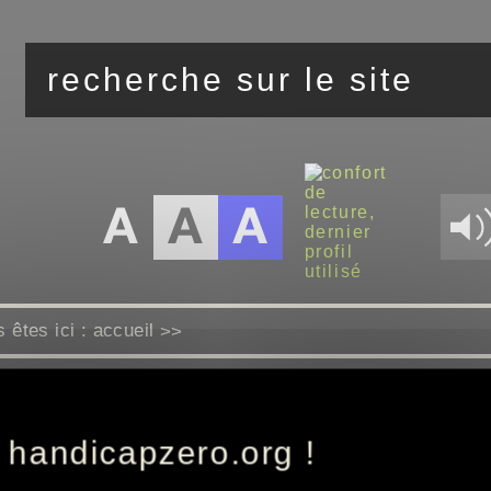
 êtes ici :
accueil
>>
envoyer à un ami
 handicapzero.org !
dresse envoyée sera :
https://www.handicapzero.org/