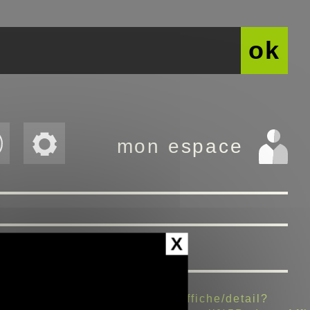
ok
mon espace
X
culture-et-loisirs/adapte-a-laffiche/detail?