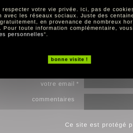
nee/detail?
sh=a3e9109c748e257c8b67de17c3678721&tx_hdc
especter votre vie privée. Ici, pas de cookies 
ion avec les réseaux sociaux. Juste des centai
t gratuitement, en provenance de nombreux hor
. Pour toute information complémentaire, vou
es personnelles
”.
champs oblig
*
email de votre ami
bonne visite !
votre prénom
votre email
commentaires
Ce site est protégé