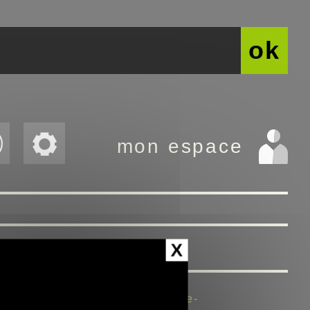
ok
mon espace
X
/culture-et-loisirs/adapte-toute-