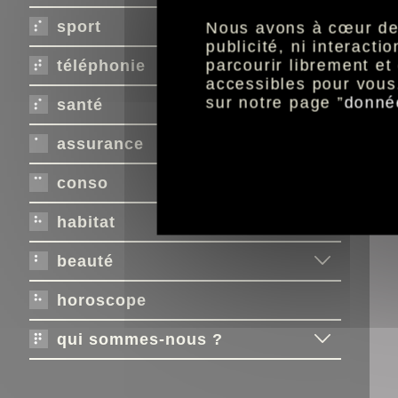
lan
cHa
sport
Nous avons à cœur de r
publicité, ni interact
parcourir librement e
téléphonie
accessibles pour vous
sur notre page ”
donné
santé
assurance
conso
habitat
beauté
horoscope
qui sommes-nous ?