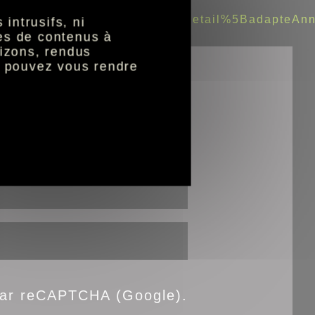
zcultureloisirs_adapteanneedetail%5BadapteA
intrusifs, ni
nes de contenus à
izons, rendus
s pouvez vous rendre
atoires
 par reCAPTCHA (Google).