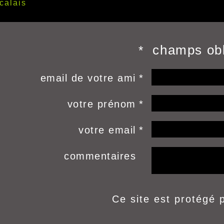
calais
champs obl
*
email de votre ami
votre prénom
votre email
commentaires
Ce site est protégé