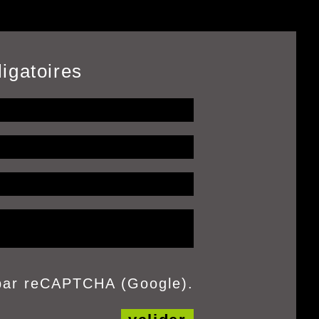
igatoires
 par reCAPTCHA (Google).