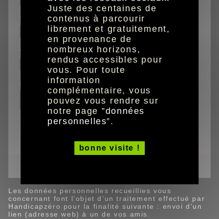
Juste des centaines de
votre prénom
contenus à parcourir
librement et gratuitement,
en provenance de
nombreux horizons,
votre email
rendus accessibles pour
vous. Pour toute
information
commentaires
complémentaire, vous
pouvez vous rendre sur
notre page ”
données
personnelles
”.
Ce site est protégé par reCAPTCHA (Google).
bonne visite !
valider
Les données personnelles recueillies vous
concernant font l’objet d’un traitement effectué par
Handicapzéro pour la finalité suivante : envoi d'un
lien (adresse web) à un de vos amis.