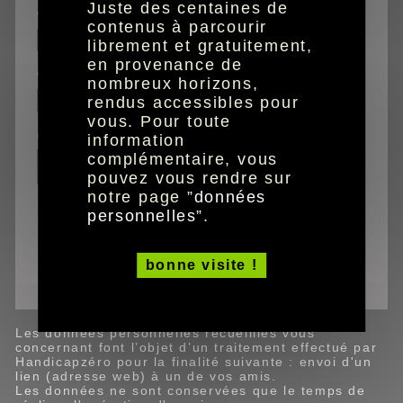
Juste des centaines de
votre prénom
contenus à parcourir
librement et gratuitement,
en provenance de
votre email
nombreux horizons,
rendus accessibles pour
vous. Pour toute
commentaires
information
complémentaire, vous
pouvez vous rendre sur
notre page ”
données
personnelles
”.
Ce site est protégé par reCAPTCHA (Google).
bonne visite !
valider
Les données personnelles recueillies vous
concernant font l’objet d’un traitement effectué par
Handicapzéro pour la finalité suivante : envoi d'un
lien (adresse web) à un de vos amis.
Les données ne sont conservées que le temps de