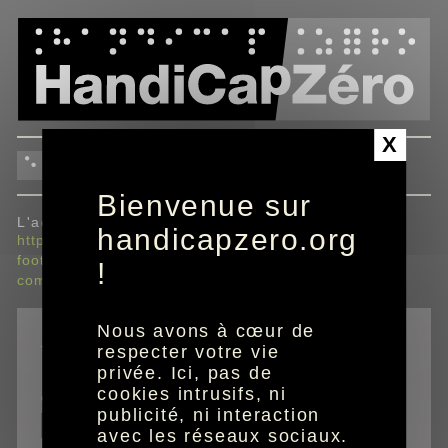
Panneau de gestion des cookies
X
envoyer à un ami
Bienvenue sur
L'adresse envoyée sera :
handicapzero.org
https://www.handicapzero.org/sport/football/retro-
football/retro-euro/euro-2024/le-palmares-de-la-
!
competition
Nous avons à cœur de
*
champs obligatoires
respecter votre vie
privée. Ici, pas de
cookies intrusifs, ni
email de votre ami
publicité, ni interaction
avec les réseaux sociaux.