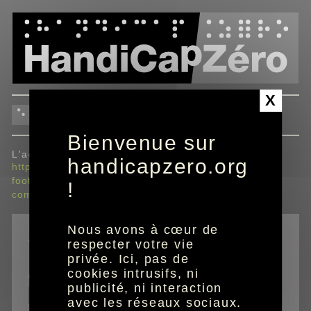
Panneau de gestion des cookies
X
envoyer à un ami
Bienvenue sur
L'adresse envoyée sera :
handicapzero.org
https://www.handicapzero.org/sport/football/retro-
football/retro-mondial/bresil-2014/le-calendrier-de-la-
!
competition
Nous avons à cœur de
*
champs obligatoires
respecter votre vie
privée. Ici, pas de
cookies intrusifs, ni
email de votre ami
publicité, ni interaction
avec les réseaux sociaux.