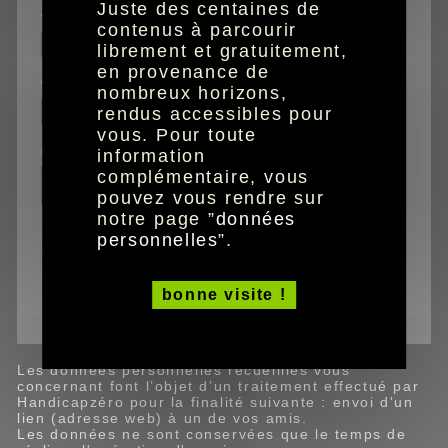
Juste des centaines de
votre prénom
contenus à parcourir
librement et gratuitement,
en provenance de
votre email
nombreux horizons,
rendus accessibles pour
vous. Pour toute
commentaires
information
complémentaire, vous
pouvez vous rendre sur
notre page ”
données
personnelles
”.
Ce site est protégé par reCAPTCHA (Google).
bonne visite !
valider
Les données personnelles recueillies vous
concernant font l’objet d’un traitement effectué par
Handicapzéro pour la finalité suivante : envoi d'un
lien (adresse web) à un de vos amis.
Les données ne sont conservées que le temps de