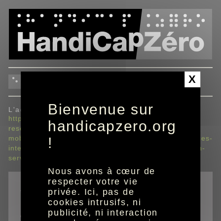
Panneau de gestion des cookies
X
envoyer à un ami
Bienvenue sur
L'adresse envoyée sera :
https://www.handicapzero.org/telephonie/operateurs-
handicapzero.org
reseau/orange/loffre-mobile/offres-orange-
mobile/conditions-generales-dabonnement-des-services-
!
internet-et-mobiles/article-7-raccordement-et-mise-en-
service
Nous avons à cœur de
respecter votre vie
privée. Ici, pas de
*
champs obligatoires
cookies intrusifs, ni
publicité, ni interaction
email de votre ami