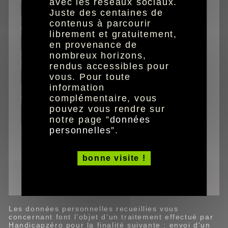
avec les réseaux sociaux.
Juste des centaines de
contenus à parcourir
votre prénom
librement et gratuitement,
en provenance de
nombreux horizons,
votre email
rendus accessibles pour
vous. Pour toute
information
commentaires
complémentaire, vous
pouvez vous rendre sur
notre page ”
données
personnelles
”.
Ce site est protégé par reCAPTCHA (Google).
bonne visite !
valider
Les données personnelles recueillies vous
concernant font l’objet d’un traitement effectué par
Handicapzéro pour la finalité suivante : envoi d'un