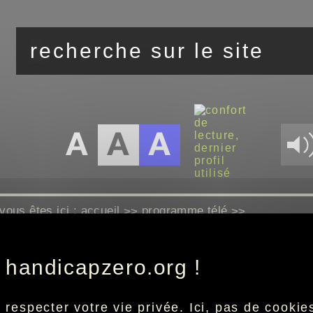
vous êtes ici :
accueil
programme télé
>>
>>
 handicapzero.org !
Aucun programme disponible
especter votre vie privée. Ici, pas de cookies 