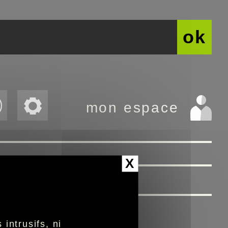
ok
mon espace
X
intrusifs, ni