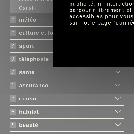
publicité, ni interact
Canal+
parcourir librement e
accessibles pour vous
météo
sur notre page ”
donné
culture et loisirs
sport
téléphonie
santé
assurance
conso
habitat
beauté