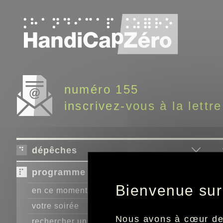
Panneau de gestion des cookies
numéro 155
inscrivez-vous à la lettre
dépêches
programme télé
Bienvenue sur
en ce moment
votre soirée
Nous avons à cœur de r
rechercher un programme