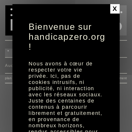
Panneau de gestion des cookies
X
Bienvenue sur
handicapzero.org
!
Nous avons à cœur de
Aucun programme disponible
respecter votre vie
privée. Ici, pas de
plan du site
données personnelles
mentions
consentement
cookies intrusifs, ni
publicité, ni interaction
avec les réseaux sociaux.
Juste des centaines de
contenus à parcourir
librement et gratuitement,
en provenance de
nombreux horizons,
rendus accessibles pour
réalisation aYaline