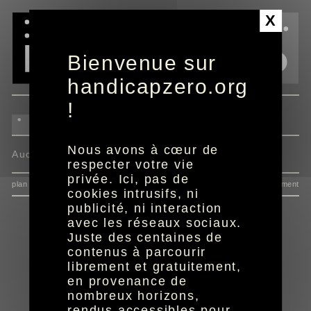
Panneau de gestion des cookies
X
Bienvenue sur
handicapzero.org
!
Nous avons à cœur de
Aucun programme disponible
respecter votre vie
privée. Ici, pas de
plan du site
données personnelles
mentions
consentement
cookies intrusifs, ni
publicité, ni interaction
avec les réseaux sociaux.
Juste des centaines de
contenus à parcourir
librement et gratuitement,
en provenance de
nombreux horizons,
rendus accessibles pour
réalisation aYaline