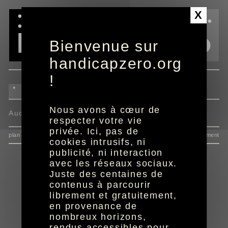
Panneau de gestion des cookies
X
Bienvenue sur
handicapzero.org
!
Nous avons à cœur de
Aucun programme disponible
respecter votre vie
privée. Ici, pas de
plan du site
données personnelles
mentions
consentement
cookies intrusifs, ni
publicité, ni interaction
avec les réseaux sociaux.
Juste des centaines de
contenus à parcourir
librement et gratuitement,
en provenance de
nombreux horizons,
rendus accessibles pour
réalisation aYaline