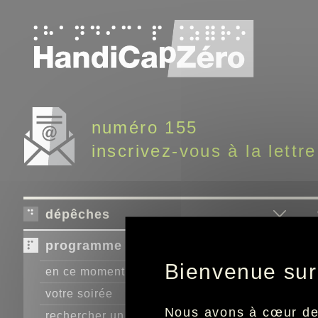
Panneau de gestion des cookies
numéro 155
inscrivez-vous à la lettre
dépêches
programme télé
Bienvenue sur
en ce moment
votre soirée
Nous avons à cœur de r
rechercher un programme