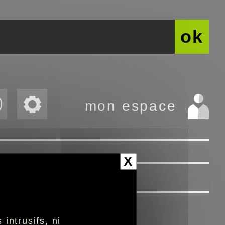
ok
mon espace
X
intrusifs, ni