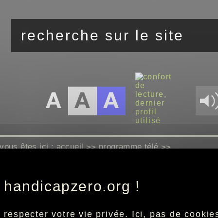
vous êtes ici :
accueil
programme télé
>>
>>
 handicapzero.org !
Aucun programme disponible
especter votre vie privée. Ici, pas de cookies 