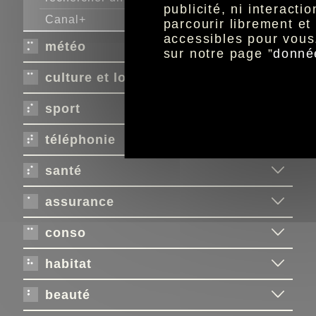
publicité, ni interact
Canal+
parcourir librement e
accessibles pour vous
météo
sur notre page ”
donné
culture et loisirs
sport
téléphonie
santé
assurance
conso
habitat
beauté