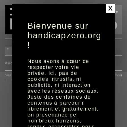
Panneau de gestion des cookies
X
Bienvenue sur
handicapzero.org
!
Nous avons à cœur de
Aucun programme disponible
respecter votre vie
privée. Ici, pas de
plan du site
données personnelles
mentions
consentement
cookies intrusifs, ni
publicité, ni interaction
avec les réseaux sociaux.
Juste des centaines de
contenus à parcourir
librement et gratuitement,
en provenance de
nombreux horizons,
rendus accessibles pour
réalisation aYaline