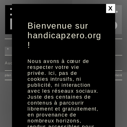
Panneau de gestion des cookies
X
Bienvenue sur
handicapzero.org
!
Nous avons à cœur de
Aucun programme disponible
respecter votre vie
privée. Ici, pas de
plan du site
données personnelles
mentions
consentement
cookies intrusifs, ni
publicité, ni interaction
avec les réseaux sociaux.
Juste des centaines de
contenus à parcourir
librement et gratuitement,
en provenance de
nombreux horizons,
rendus accessibles pour
réalisation aYaline