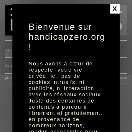
Panneau de gestion des cookies
X
Bienvenue sur
handicapzero.org
!
Nous avons à cœur de
Aucun programme disponible
respecter votre vie
privée. Ici, pas de
plan du site
données personnelles
mentions
consentement
cookies intrusifs, ni
publicité, ni interaction
avec les réseaux sociaux.
Juste des centaines de
contenus à parcourir
librement et gratuitement,
en provenance de
nombreux horizons,
rendus accessibles pour
réalisation aYaline