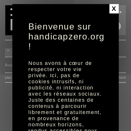
Panneau de gestion des cookies
X
Bienvenue sur
handicapzero.org
!
Nous avons à cœur de
Aucun programme disponible
respecter votre vie
privée. Ici, pas de
plan du site
données personnelles
mentions
consentement
cookies intrusifs, ni
publicité, ni interaction
avec les réseaux sociaux.
Juste des centaines de
contenus à parcourir
librement et gratuitement,
en provenance de
nombreux horizons,
rendus accessibles pour
réalisation aYaline