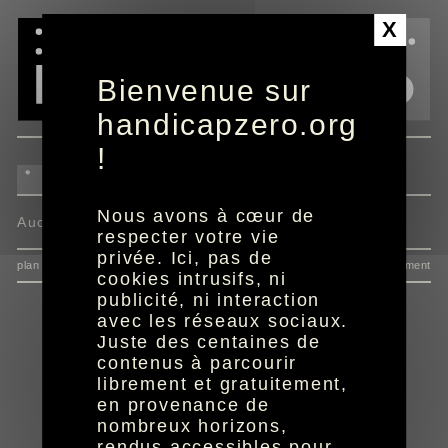
Panneau de gestion des cookies
X
Bienvenue sur
handicapzero.org
!
Nous avons à cœur de
Aucun programme disponible
respecter votre vie
privée. Ici, pas de
plan du site
données personnelles
mentions
consentement
cookies intrusifs, ni
publicité, ni interaction
avec les réseaux sociaux.
Juste des centaines de
contenus à parcourir
librement et gratuitement,
en provenance de
nombreux horizons,
rendus accessibles pour
réalisation aYaline