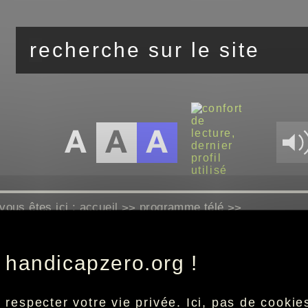
vous êtes ici :
accueil
programme télé
>>
>>
 handicapzero.org !
Aucun programme disponible
especter votre vie privée. Ici, pas de cookies 