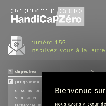
Panneau de gestion des cookies
numéro 155
inscrivez-vous à la lettre
dépêches
programme télé
Bienvenue sur
en ce moment
votre soirée
Nous avons à cœur de r
rechercher un programme