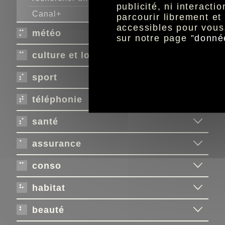
publicité, ni interact
Canal+
parcourir librement e
accessibles pour vous
météo
sur notre page ”
donné
culture et loisirs
sport
téléphonie
santé
assurance
conso
habitat
beauté