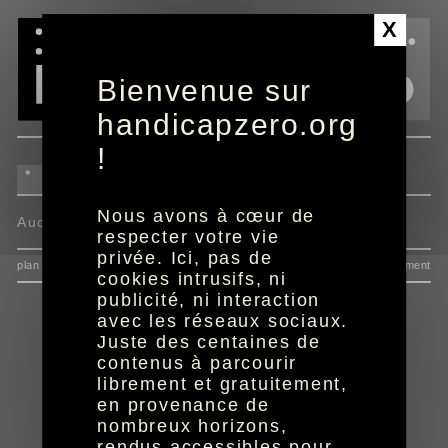
Panneau de gestion des cookies
X
Bienvenue sur
handicapzero.org
!
Nous avons à cœur de
Aucun programme disponible
respecter votre vie
privée. Ici, pas de
plan du site
données personnelles
mentions
consentement
cookies intrusifs, ni
publicité, ni interaction
avec les réseaux sociaux.
Juste des centaines de
contenus à parcourir
librement et gratuitement,
en provenance de
nombreux horizons,
rendus accessibles pour
réalisation aYaline