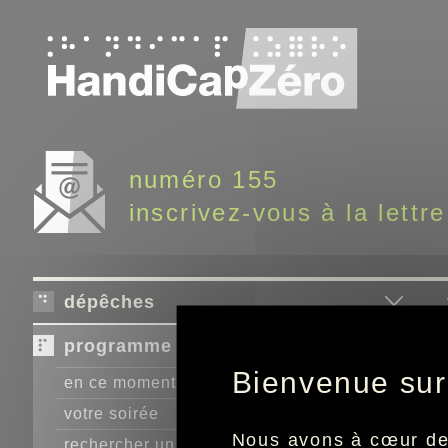
Panneau de gestion des cookies
numéro 155
inscrivez-vous à la lettre
dépêches
programme télé
Bienvenue sur
en ce moment
votre soirée
Nous avons à cœur de r
rechercher un programme