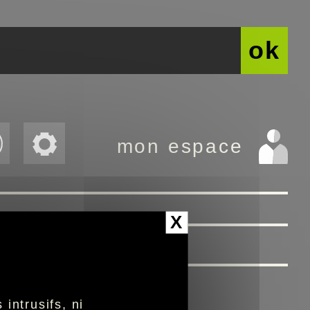
ok
mon espace
X
intrusifs, ni