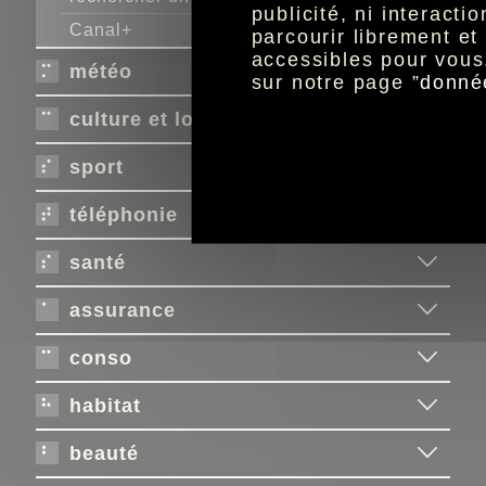
publicité, ni interact
Canal+
parcourir librement e
accessibles pour vous
météo
sur notre page ”
donné
culture et loisirs
sport
téléphonie
santé
assurance
conso
habitat
beauté