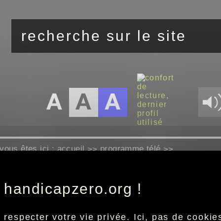
vous êtes ici :
accueil
programme télé
>>
>>
 handicapzero.org !
Aucun programme disponible
especter votre vie privée. Ici, pas de cookies 