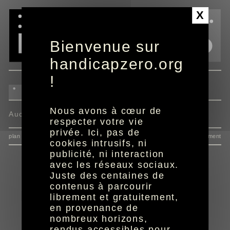
Panneau de gestion des cookies
X
Bienvenue sur
handicapzero.org
!
Nous avons à cœur de
Aucun programme disponible
respecter votre vie
privée. Ici, pas de
plan du site
données personnelles
mentions
consentement
cookies intrusifs, ni
publicité, ni interaction
avec les réseaux sociaux.
Juste des centaines de
contenus à parcourir
librement et gratuitement,
en provenance de
nombreux horizons,
rendus accessibles pour
réalisation aYaline