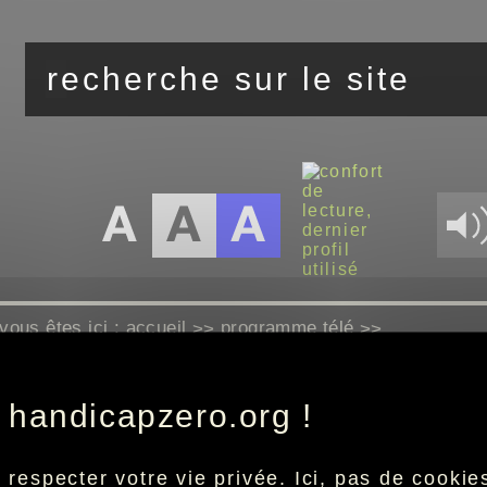
vous êtes ici :
accueil
programme télé
>>
>>
 handicapzero.org !
Aucun programme disponible
especter votre vie privée. Ici, pas de cookies 