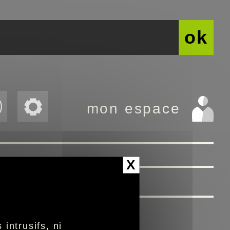
ok
mon espace
X
intrusifs, ni