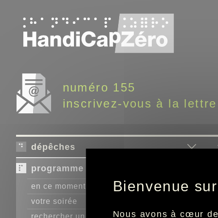
Panneau de gestion des cookies
numéro 155
inscrivez-vous à la lettre
dépêches
programme télé
Bienvenue sur
en ce moment
votre soirée
Nous avons à cœur de r
rechercher un programme