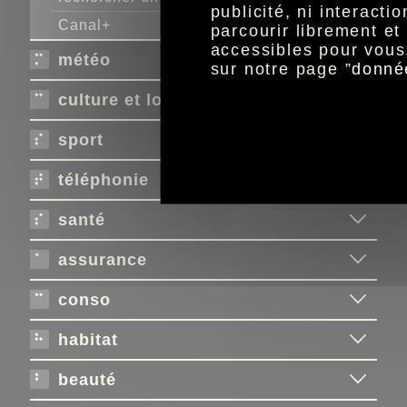
publicité, ni interact
Canal+
parcourir librement e
accessibles pour vous
météo
sur notre page ”
donné
culture et loisirs
sport
téléphonie
santé
assurance
conso
habitat
beauté