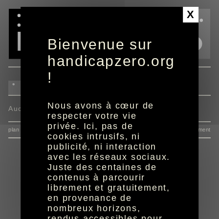
Panneau de gestion des cookies
X
Bienvenue sur
handicapzero.org
!
Nous avons à cœur de
Aucun programme disponible
respecter votre vie
privée. Ici, pas de
plan du site
données personnelles
mentions
consentement
cookies intrusifs, ni
publicité, ni interaction
avec les réseaux sociaux.
Juste des centaines de
contenus à parcourir
librement et gratuitement,
en provenance de
nombreux horizons,
rendus accessibles pour
réalisation aYaline