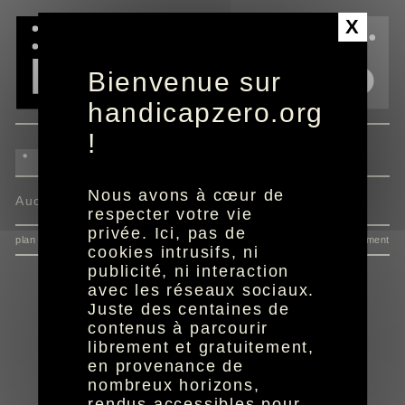
Panneau de gestion des cookies
X
Bienvenue sur
handicapzero.org
!
Nous avons à cœur de
Aucun programme disponible
respecter votre vie
privée. Ici, pas de
plan du site
données personnelles
mentions
consentement
cookies intrusifs, ni
publicité, ni interaction
avec les réseaux sociaux.
Juste des centaines de
contenus à parcourir
librement et gratuitement,
en provenance de
nombreux horizons,
rendus accessibles pour
réalisation aYaline